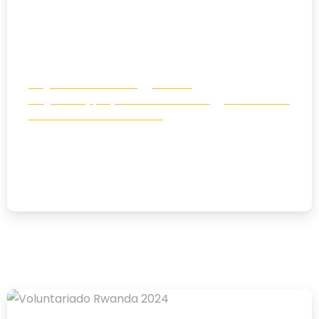
Blogs de Voluntariado
Noticias
Programas y proyectos de desarrollo
Voluntariado
Voluntariado Internacional
Diario de un voluntariado en Bobo-
Dioulasso, Burkina Faso (2026)
24/03/2026
-