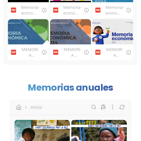
Memoria-
Memoria-
Memoria-
economic
economic
economic
a-2020-
a-2021-
a-2022-
asamblea
asamblea
asamblea
-
-2022-
-
2021red.p
red.pdf
2023red.p
df
df
MEMORI
MEMORI
MEMORI
A
A
A
ECONÓM
ECONÓM
ECONÓM
ICA 2023_
ICA 2024_
ICA 2025_
web.pdf
web.pdf
para
WEB.pdf
Memorias anuales
Inicio