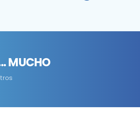
.. MUCHO
tros