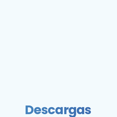
Descargas