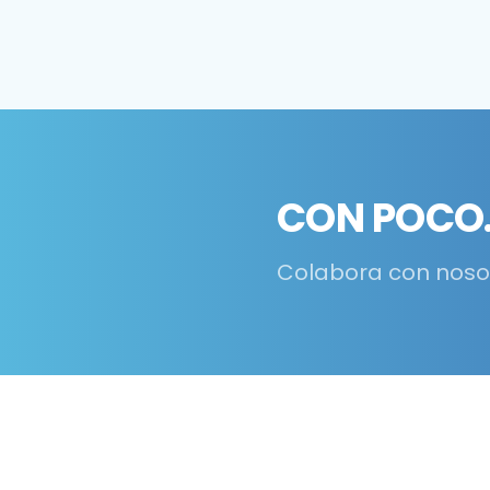
CON POCO.
Colabora con noso