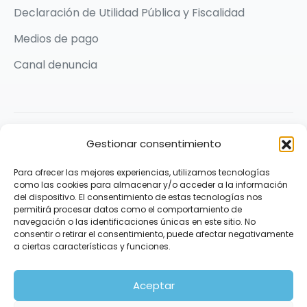
Declaración de Utilidad Pública y Fiscalidad
Medios de pago
Canal denuncia
2026 © Karit Solidarios por la Paz | Made with ❤️ by
Gestionar consentimiento
Praxis Comunicación
Para ofrecer las mejores experiencias, utilizamos tecnologías
Síguenos
como las cookies para almacenar y/o acceder a la información
del dispositivo. El consentimiento de estas tecnologías nos
permitirá procesar datos como el comportamiento de
navegación o las identificaciones únicas en este sitio. No
consentir o retirar el consentimiento, puede afectar negativamente
a ciertas características y funciones.
Aceptar