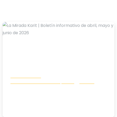
-
Boletín Info Karit
Comunicación e incidencia política
Noticias
La Mirada Karit | Boletín informativo
de abril, mayo y junio de 2026
01/07/2026