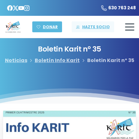
630 763 248
DONAR
HAZTE SOCIO
Boletin
Karit
nº
35
Noticias
Boletín Info Karit
Boletin Karit nº 35