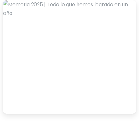
-
MEMORIA ANUAL
Programas y proyectos de desarrollo
Proyectos
Memoria 2025 | Todo lo que hemos
logrado en un año
10/07/2026