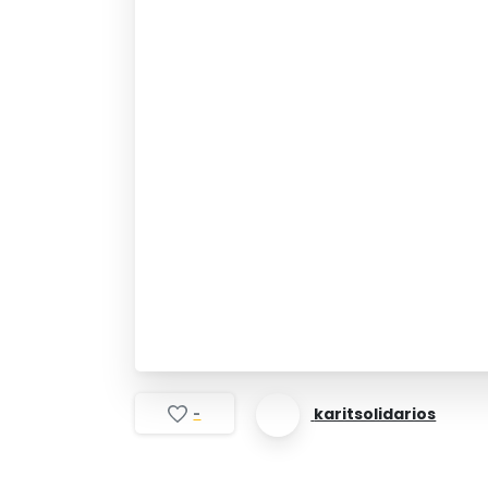
karitsolidarios
-