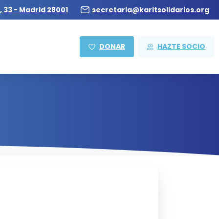
, 33 - Madrid 28001
secretaria@karitsolidarios.org
DONAR
HAZTE SOCIO