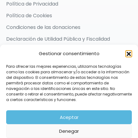
Política de Privacidad
Política de Cookies
Condiciones de las donaciones
Declaración de Utilidad Pública y Fiscalidad
Medios de pago
Gestionar consentimiento
Canal denuncia
Para ofrecer las mejores experiencias, utilizamos tecnologías
como las cookies para almacenar y/o acceder a la información
del dispositivo. El consentimiento de estas tecnologías nos
permitirá procesar datos como el comportamiento de
navegación o las identificaciones únicas en este sitio. No
2026 © Karit Solidarios por la Paz | Made with ❤️ by
consentir o retirar el consentimiento, puede afectar negativamente
Praxis Comunicación
a ciertas características y funciones.
Síguenos
Aceptar
Denegar