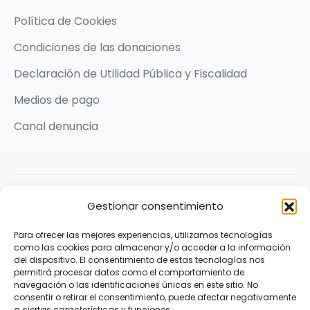
Política de Cookies
Condiciones de las donaciones
Declaración de Utilidad Pública y Fiscalidad
Medios de pago
Canal denuncia
2026 © Karit Solidarios por la Paz | Made with ❤️ by
Gestionar consentimiento
Praxis Comunicación
Para ofrecer las mejores experiencias, utilizamos tecnologías
Síguenos
como las cookies para almacenar y/o acceder a la información
del dispositivo. El consentimiento de estas tecnologías nos
permitirá procesar datos como el comportamiento de
navegación o las identificaciones únicas en este sitio. No
consentir o retirar el consentimiento, puede afectar negativamente
a ciertas características y funciones.