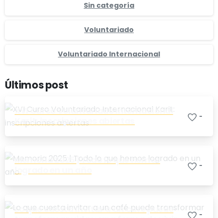
Sin categoría
Voluntariado
Voluntariado Internacional
Últimos post
XVI Curso Voluntariado Internacional
-
Karit: inscripciones abiertas
Memoria 2025 | Todo lo que hemos
-
logrado en un año
Lo que cuesta invitar a un café puede
-