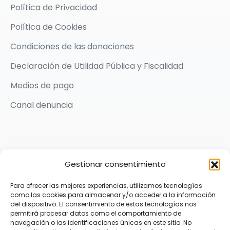
Política de Privacidad
Política de Cookies
Condiciones de las donaciones
Declaración de Utilidad Pública y Fiscalidad
Medios de pago
Canal denuncia
2026 © Karit Solidarios por la Paz | Made with ❤️ by
Gestionar consentimiento
Praxis Comunicación
Para ofrecer las mejores experiencias, utilizamos tecnologías
Síguenos
como las cookies para almacenar y/o acceder a la información
del dispositivo. El consentimiento de estas tecnologías nos
permitirá procesar datos como el comportamiento de
navegación o las identificaciones únicas en este sitio. No