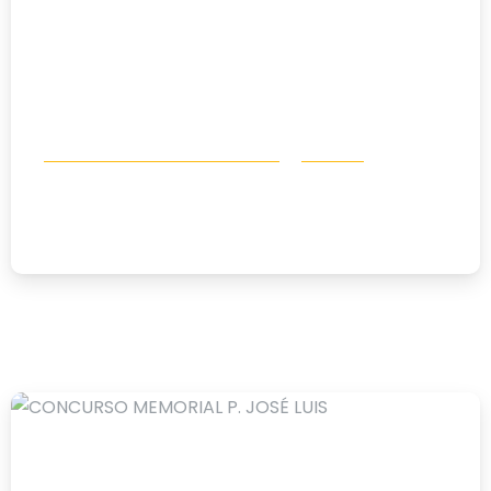
Concurso Memorial P. José Luis
Noticias
Ganadores del XV Memorial Creativo
08/05/2025
-