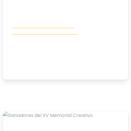
Concurso Memorial P. José Luis
Educación al desarrollo humano
XVI Concurso Artístico Memorial
Padre Jose Luis, ganadores y
agradecimientos
16/06/2026
-