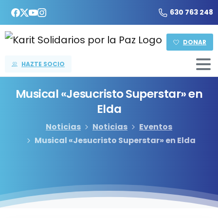
630 763 248
DONAR
HAZTE SOCIO
Musical
«Jesucristo
Superstar»
en
Elda
Noticias
Noticias
Eventos
Musical «Jesucristo Superstar» en Elda