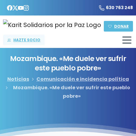
630 763 248
DONAR
HAZTE SOCIO
Mozambique.
«Me
duele
ver
sufrir
este
pueblo
pobre»
Noticias
Comunicación e incidencia política
Mozambique. «Me duele ver sufrir este pueblo
pobre»