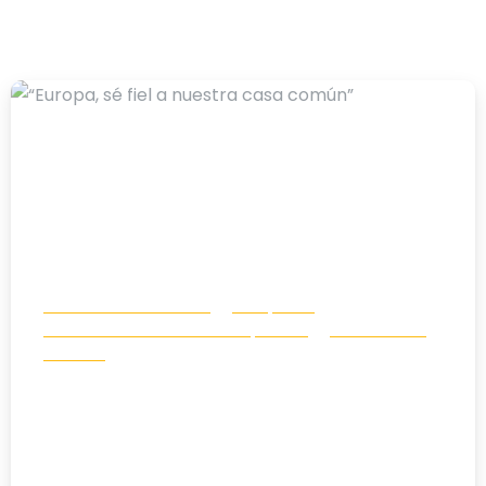
-
Aniversario Laudato Si
Campañas
Comunicación e incidencia política
Gritos de Paz
Noticias
“Europa, sé fiel a nuestra casa
común”
01/06/2026