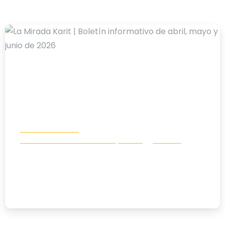
-
Boletín Info Karit
Comunicación e incidencia política
Noticias
La Mirada Karit | Boletín informativo
de abril, mayo y junio de 2026
01/07/2026