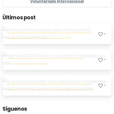
Voluntariado Internacional
Últimos post
XVI Curso Voluntariado Internacional
-
Karit: inscripciones abiertas
Memoria 2025 | Todo lo que hemos
-
logrado en un año
Lo que cuesta invitar a un café puede
-
transformar vidas: una forma de vivir
el Evangelio con Karit
Síguenos