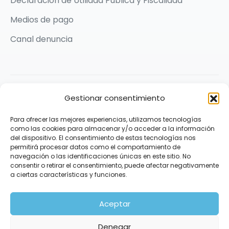
Declaración de Utilidad Pública y Fiscalidad
Medios de pago
Canal denuncia
2026 © Karit Solidarios por la Paz | Made with ❤️ by
Gestionar consentimiento
Praxis Comunicación
Para ofrecer las mejores experiencias, utilizamos tecnologías
Síguenos
como las cookies para almacenar y/o acceder a la información
del dispositivo. El consentimiento de estas tecnologías nos
permitirá procesar datos como el comportamiento de
navegación o las identificaciones únicas en este sitio. No
consentir o retirar el consentimiento, puede afectar negativamente
a ciertas características y funciones.
Aceptar
Denegar