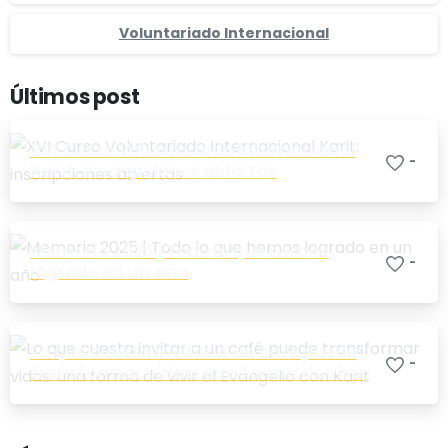
Voluntariado Internacional
Últimos post
XVI Curso Voluntariado Internacional
-
Karit: inscripciones abiertas
Memoria 2025 | Todo lo que hemos
-
logrado en un año
Lo que cuesta invitar a un café puede
-
transformar vidas: una forma de vivir
el Evangelio con Karit