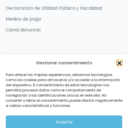
Declaración de Utilidad Pública y Fiscalidad
Medios de pago
Canal denuncia
2026 © Karit Solidarios por la Paz | Made with ❤️ by
Gestionar consentimiento
Praxis Comunicación
Para ofrecer las mejores experiencias, utilizamos tecnologías
Síguenos
como las cookies para almacenar y/o acceder a la información
del dispositivo. El consentimiento de estas tecnologías nos
permitirá procesar datos como el comportamiento de
navegación o las identificaciones únicas en este sitio. No
consentir o retirar el consentimiento, puede afectar negativamente
a ciertas características y funciones.
Aceptar