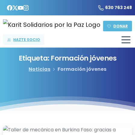
630 763 248
DONAR
HAZTE SOCIO
Etiqueta:
Formación
jóvenes
Noticias
Formación jóvenes
-