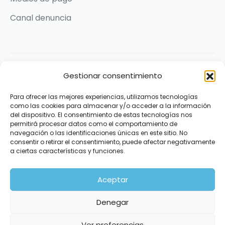
Canal denuncia
2026 © Karit Solidarios por la Paz | Made with ❤️ by
Gestionar consentimiento
Praxis Comunicación
Para ofrecer las mejores experiencias, utilizamos tecnologías
Síguenos
como las cookies para almacenar y/o acceder a la información
del dispositivo. El consentimiento de estas tecnologías nos
permitirá procesar datos como el comportamiento de
navegación o las identificaciones únicas en este sitio. No
consentir o retirar el consentimiento, puede afectar negativamente
a ciertas características y funciones.
Aceptar
Denegar
Ver preferencias