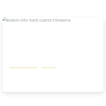
-
Boletín Info Karit
Noticias
Boletín Info-Karit cuarto trimestre
23/12/2025