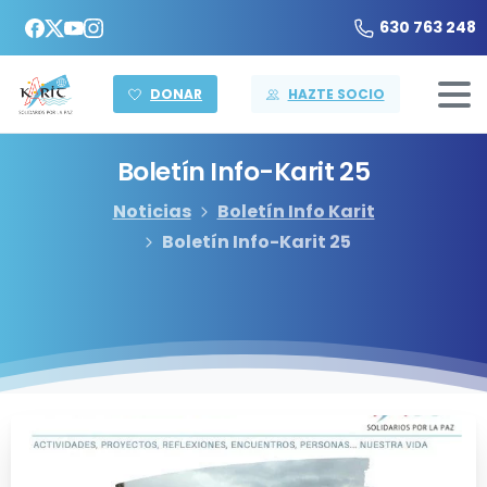
630 763 248
DONAR
HAZTE SOCIO
Boletín
Info-Karit
25
Noticias
Boletín Info Karit
Boletín Info-Karit 25