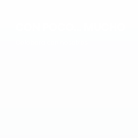
CON POCO... MUCHO
Colabora con nosotros