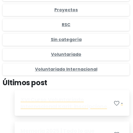
Proyectos
RSC
Sin categoría
Voluntariado
Voluntariado Internacional
Últimos post
XVI Curso Voluntariado
-
Internacional Karit: inscripciones
abiertas
Memoria 2025 | Todo lo que