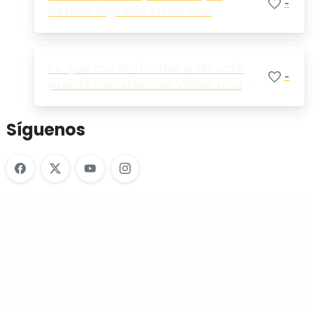
-
hemos logrado en un año
Lo que cuesta invitar a un café
-
puede transformar vidas: una
forma de vivir el Evangelio con
Karit
Síguenos