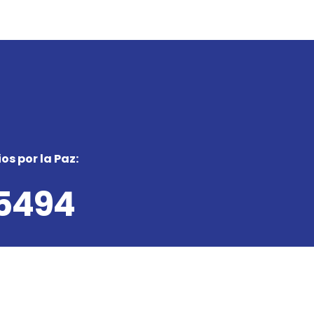
os por la Paz:
 5494