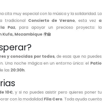
una cita muy especial con la música y la solidaridad. La
a tradicional
Concierto de Verano
, esta vez
a
 la Paz
, para apoyar un precioso proyecto: la
 en Kufa, Mozambique
🌍🏫
sperar?
res y conocidas por todos
, de esas que no puedes
ón. Una noche mágica en un entorno único: el
Patio
 de las
20:30h
.
rias
de 10€
, y si no puedes asistir pero quieres poner tu
borar con la modalidad
Fila Cero
. Toda ayuda cuenta