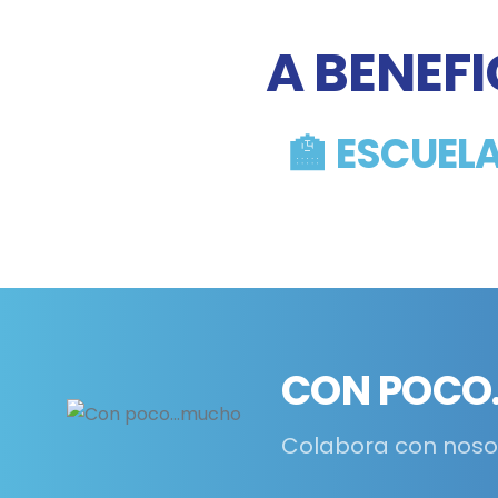
A BENEFI
🏫 ESCUEL
CON POCO.
Colabora con noso